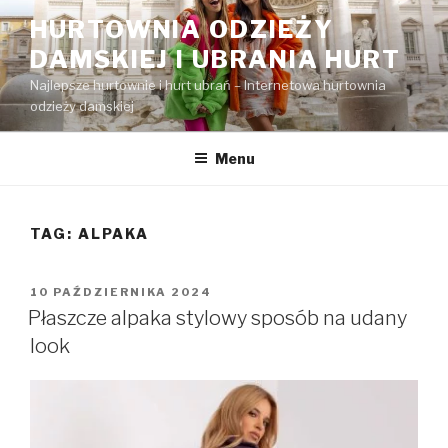
Przejdź
HURTOWNIA ODZIEŻY
do
DAMSKIEJ I UBRANIA HURT
treści
Najlepsze hurtownie i hurt ubrań – Internetowa hurtownia
odzieży damskiej
Menu
TAG:
ALPAKA
OPUBLIKOWANE
10 PAŹDZIERNIKA 2024
W
Płaszcze alpaka stylowy sposób na udany
look