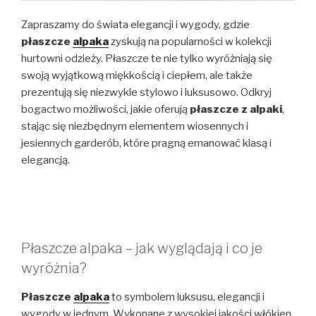
Zapraszamy do świata elegancji i wygody, gdzie
płaszcze
alpaka
zyskują na popularności w kolekcji
hurtowni odzieży. Płaszcze te nie tylko wyróżniają się
swoją wyjątkową miękkością i ciepłem, ale także
prezentują się niezwykle stylowo i luksusowo. Odkryj
bogactwo możliwości, jakie oferują
płaszcze z alpaki
,
stając się niezbędnym elementem wiosennych i
jesiennych garderób, które pragną emanować klasą i
elegancją.
Płaszcze alpaka – jak wyglądają i co je
wyróżnia?
Płaszcze
alpaka
to symbolem luksusu, elegancji i
wygody w jednym. Wykonane z wysokiej jakości włókien