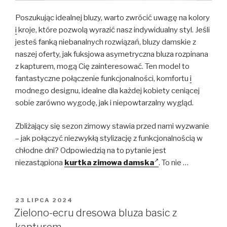
Poszukując idealnej bluzy, warto zwrócić uwagę na kolory
i
kroje, które pozwolą wyrazić nasz indywidualny styl. Jeśli
jesteś fanką niebanalnych rozwiązań, bluzy damskie z
naszej oferty, jak fuksjowa asymetryczna bluza rozpinana
z kapturem, mogą Cię zainteresować. Ten model to
fantastyczne połączenie funkcjonalności, komfortu
i
modnego designu, idealne dla każdej kobiety ceniącej
sobie zarówno wygodę, jak i niepowtarzalny wygląd.
Zbliżający się sezon zimowy stawia przed nami wyzwanie
– jak połączyć niezwykłą stylizację z funkcjonalnością w
chłodne dni? Odpowiedzią na to pytanie jest
niezastąpiona
kurtka zimowa damska
. To nie …
OPUBLIKOWANE
23 LIPCA 2024
W
Zielono-ecru dresowa bluza basic z