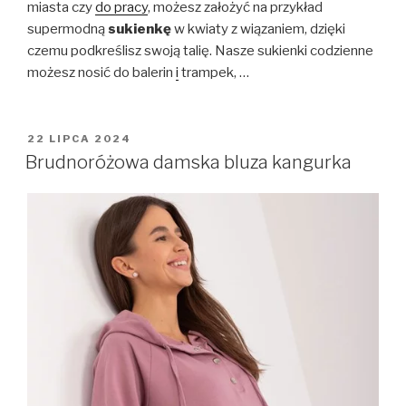
miasta czy
do pracy
, możesz założyć na przykład
supermodną
sukienkę
w kwiaty z wiązaniem, dzięki
czemu podkreślisz swoją talię. Nasze sukienki codzienne
możesz nosić do balerin
i
trampek, …
OPUBLIKOWANE
22 LIPCA 2024
W
Brudnoróżowa damska bluza kangurka