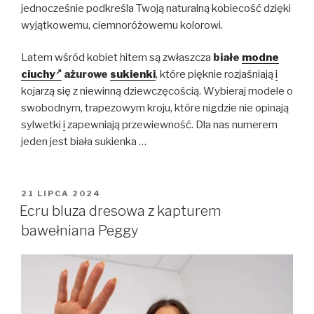
jednocześnie podkreśla Twoją naturalną kobiecość dzięki
wyjątkowemu, ciemnoróżowemu kolorowi.
Latem wśród kobiet hitem są zwłaszcza
białe
modne
ciuchy
ażurowe
sukienki
, które pięknie rozjaśniają
i
kojarzą się z niewinną dziewczęcością. Wybieraj modele o
swobodnym, trapezowym kroju, które nigdzie nie opinają
sylwetki
i
zapewniają przewiewność. Dla nas numerem
jeden jest biała sukienka …
OPUBLIKOWANE
21 LIPCA 2024
W
Ecru bluza dresowa z kapturem
bawełniana Peggy