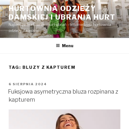
Przejdź
HURTOWNIA ODZIEŻY
do
DAMSKIEJ I UBRANIA HURT
treści
Najlepsze hurtownie i hurt ubrań – Internetowa hurtownia
odzieży damskiej
Menu
TAG:
BLUZY Z KAPTUREM
OPUBLIKOWANE
6 SIERPNIA 2024
W
Fuksjowa asymetryczna bluza rozpinana z
kapturem