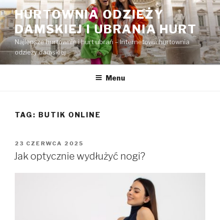
Przejdź
HURTOWNIA ODZIEŻY
do
DAMSKIEJ I UBRANIA HURT
treści
Najlepsze hurtownie i hurt ubrań – Internetowa hurtownia
odzieży damskiej
Menu
TAG:
BUTIK ONLINE
OPUBLIKOWANE
23 CZERWCA 2025
W
Jak optycznie wydłużyć nogi?