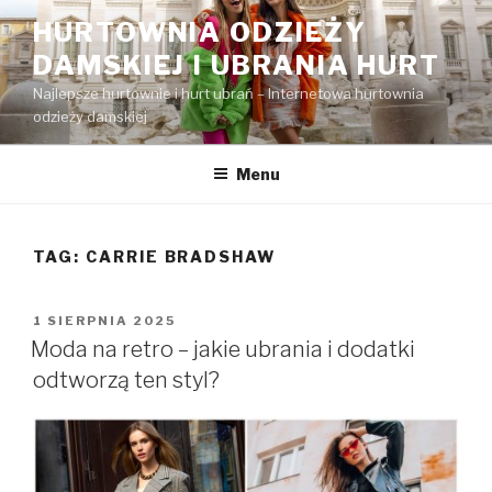
Przejdź
HURTOWNIA ODZIEŻY
do
DAMSKIEJ I UBRANIA HURT
treści
Najlepsze hurtownie i hurt ubrań – Internetowa hurtownia
odzieży damskiej
Menu
TAG:
CARRIE BRADSHAW
OPUBLIKOWANE
1 SIERPNIA 2025
W
Moda na retro – jakie ubrania i dodatki
odtworzą ten styl?