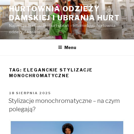
Przejdź
HURTOWNIA ODZIEŻY
do
DAMSKIEJ I UBRANIA HURT
treści
Najlepsze hurtownie i hurt ubrań – Internetowa hurtownia
odzieży damskiej
Menu
TAG:
ELEGANCKIE STYLIZACJE
MONOCHROMATYCZNE
OPUBLIKOWANE
18 SIERPNIA 2025
W
Stylizacje monochromatyczne – na czym
polegają?