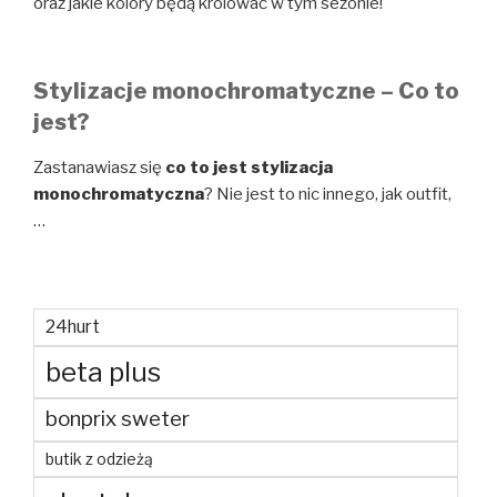
oraz jakie kolory będą królować w tym sezonie!
Stylizacje monochromatyczne – Co to
jest?
Zastanawiasz się
co to jest stylizacja
monochromatyczna
? Nie jest to nic innego, jak outfit,
…
24hurt
beta plus
bonprix sweter
butik z odzieżą