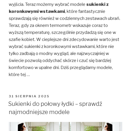
wyjścia. Teraz możemy wybrać modele
sukienki z
koronkowymi wstawkami
, które fantastycznie
sprawdzają się również w codziennych zestawach ubrań.
Teraz, gdy za oknem termometr wskazuje coraz to
wyższą temperaturę, szczególnie przydadzą się one w
szafie kobiet. W cieplejsze dni zdecydowanie warto jest
wybrać sukienki z koronkowymi wstawkami, które nie
tylko zadbają o modny wygląd, ale najzwyczajniej w
świecie pozwolą oddychać skórze i czuć się bardziej
komfortowo w upalne dni. Dziś przeglądamy modele,
które tej …
OPUBLIKOWANE
31 SIERPNIA 2025
W
Sukienki do połowy łydki – sprawdź
najmodniejsze modele