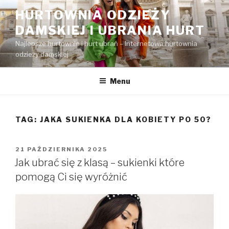
Przejdź
HURTOWNIA ODZIEŻY
do
DAMSKIEJ I UBRANIA HURT
treści
Najlepsze hurtownie i hurt ubrań – Internetowa hurtownia
odzieży damskiej
Menu
TAG:
JAKA SUKIENKA DLA KOBIETY PO 50?
OPUBLIKOWANE
21 PAŹDZIERNIKA 2025
W
Jak ubrać się z klasą – sukienki które
pomogą Ci się wyróżnić