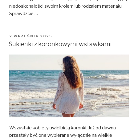
niedoskonałości swoim krojem lub rodzajem materiału.
Sprawdźcie …
OPUBLIKOWANE
2 WRZEŚNIA 2025
W
Sukienki z koronkowymi wstawkami
Wszystkie kobiety uwielbiają koronki. Już od dawna
przestały być one wybierane wyłącznie na wielkie