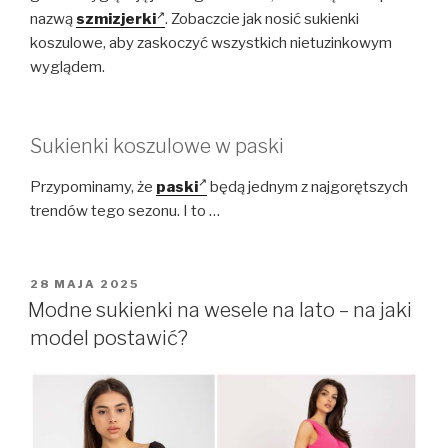
nazwą
szmizjerki
. Zobaczcie jak nosić sukienki
koszulowe, aby zaskoczyć wszystkich nietuzinkowym
wyglądem.
Sukienki koszulowe w paski
Przypominamy, że
paski
będą jednym z najgorętszych
trendów tego sezonu. I to …
OPUBLIKOWANE
28 MAJA 2025
W
Modne sukienki na wesele na lato – na jaki
model postawić?