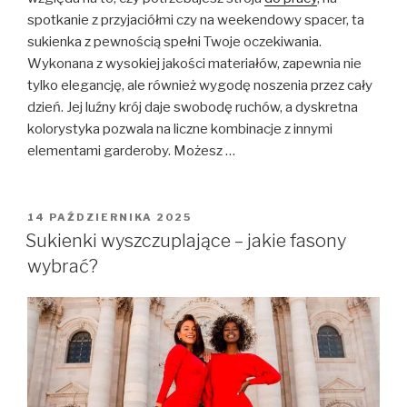
spotkanie z przyjaciółmi czy na weekendowy spacer, ta
sukienka z pewnością spełni Twoje oczekiwania.
Wykonana z wysokiej jakości materiałów, zapewnia nie
tylko elegancję, ale również wygodę noszenia przez cały
dzień. Jej luźny krój daje swobodę ruchów, a dyskretna
kolorystyka pozwala na liczne kombinacje z innymi
elementami garderoby. Możesz …
OPUBLIKOWANE
14 PAŹDZIERNIKA 2025
W
Sukienki wyszczuplające – jakie fasony
wybrać?