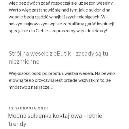
więc bez dwóch zdań rozpoczął się już sezon weselny.
Warto więc zastanowić się nad tym, jakie sukienki na
wesele będą rządzić w najbliższych miesiącach. W
naszym najnowszym wpisie zebraliśmy garść inspiracji
specjalnie dla Ciebie – zapraszamy więc do lektury!
Strój na wesele z eButik – zasady są tu
niezmienne
Większość osób po prostu uwielbia wesela. Na pewno
główną tego przyczyną jest przede wszystkim to, że
mnóstwo z nas raczej …
OPUBLIKOWANE
12 SIERPNIA 2025
W
Modna sukienka koktajlowa – letnie
trendy