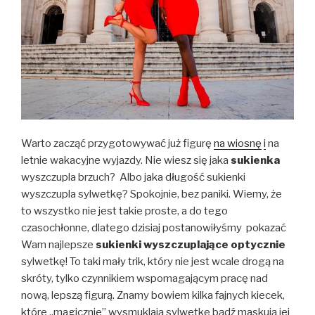
Warto zacząć przygotowywać już figurę
na wiosnę
i
na
letnie wakacyjne wyjazdy. Nie wiesz się jaka
sukienka
wyszczupla brzuch? Albo jaka długość sukienki
wyszczupla sylwetkę? Spokojnie, bez paniki. Wiemy, że
to wszystko nie jest takie proste, a do tego
czasochłonne, dlatego dzisiaj postanowiłyśmy pokazać
Wam najlepsze
sukienki wyszczuplające optycznie
sylwetkę! To taki mały trik, który nie jest wcale drogą na
skróty, tylko czynnikiem wspomagającym pracę nad
nową, lepszą figurą. Znamy bowiem kilka fajnych kiecek,
które „magicznie” wysmuklają sylwetkę bądź maskują jej