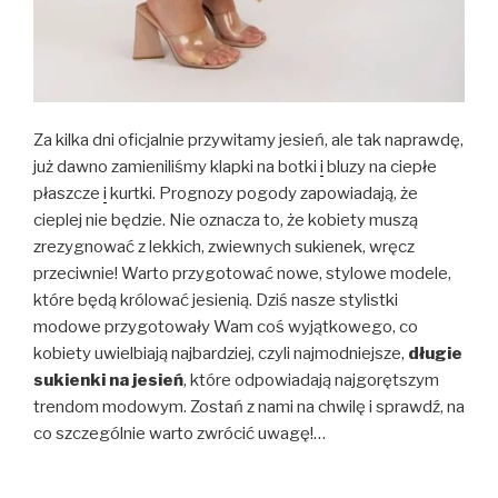
Za kilka dni oficjalnie przywitamy jesień, ale tak naprawdę,
już dawno zamieniliśmy klapki na botki
i
bluzy na ciepłe
płaszcze
i
kurtki. Prognozy pogody zapowiadają, że
cieplej nie będzie. Nie oznacza to, że kobiety muszą
zrezygnować z lekkich, zwiewnych sukienek, wręcz
przeciwnie! Warto przygotować nowe, stylowe modele,
które będą królować jesienią. Dziś nasze stylistki
modowe przygotowały Wam coś wyjątkowego, co
kobiety uwielbiają najbardziej, czyli najmodniejsze,
długie
sukienki
na jesień
, które odpowiadają najgorętszym
trendom modowym. Zostań z nami na chwilę i sprawdź, na
co szczególnie warto zwrócić uwagę!…