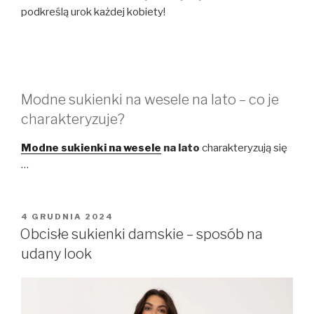
podkreślą urok każdej kobiety!
Modne sukienki na wesele na lato – co je
charakteryzuje?
Modne sukienki na wesele
na lato
charakteryzują się
…
OPUBLIKOWANE
4 GRUDNIA 2024
W
Obcisłe sukienki damskie – sposób na
udany look