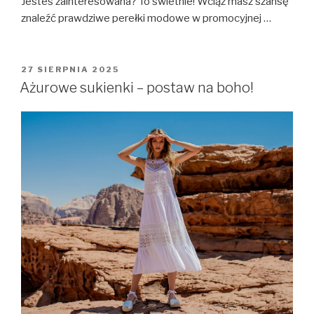
Jesteś zainteresowana? To świetnie! Wciąż masz szansę
znaleźć prawdziwe perełki modowe w promocyjnej …
OPUBLIKOWANE
27 SIERPNIA 2025
W
Ażurowe sukienki – postaw na boho!