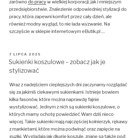
zarówno
do pracy
w wielkiej korporacji, jak i mniejszym
przedsiębiorstwie. Znalezienie odpowiedniej stylizacji do
pracy, która zapewni komfort przez cały dzień, ale
również modny wygląd, to nie lada wyzwanie. Na
szczęście w sklepie internetowym eButik.pl …
OPUBLIKOWANE
7 LIPCA 2025
W
Sukienki koszulowe – zobacz jak je
stylizować
Wraz z nadejściem cieplejszych dni zaczynamy rozglądać
się za jakimiś ciekawymi sukienkami. Istnieje bowiem
kilka fasonów, które można naprawdę fajnie
wystylizować. Jednym z nich są sukienki koszulowe, o
których mamy ochotę powiedzieć Wam dziś nieco
więcej. Takie sukienki mają najczęściej kołnierzyk, rękawy
z mankietami, które można podwinąć oraz zapięcie na
guziki. Wyglądają jak długie koszule, znane są także pod