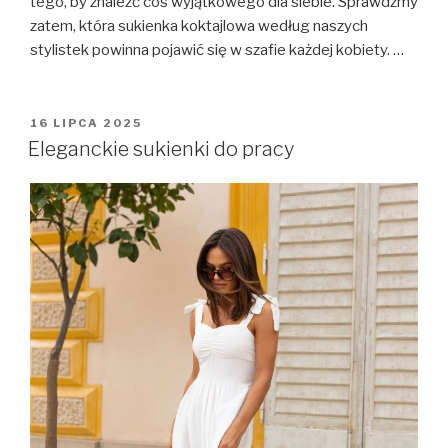
tego, by znaleźć coś wyjątkowego dla siebie. Sprawdźmy
zatem, która sukienka koktajlowa według naszych
stylistek powinna pojawić się w szafie każdej kobiety. …
OPUBLIKOWANE
16 LIPCA 2025
W
Eleganckie sukienki do pracy