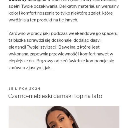
spełni Twoje oczekiwania. Delikatny materiał, uniwersalny
kolor i komfort noszenia to tylko niektóre z zalet, które
wyróżniają ten produkt na tle innych.
Zarówno w pracy, jak i podczas weekendowego spaceru,
ta bluzka sprawdzi się doskonale, dodając klasy i
elegancji Twojej stylizacji. Bawełna, z której jest
wykonana, zapewnia przewiewność i komfort nawet w
cieplejsze dni. Brązowy odcień świetnie komponuje się
zarówno z jasnymi, jak …
OPUBLIKOWANE
15 LIPCA 2024
W
Czarno-niebieski damski top na lato