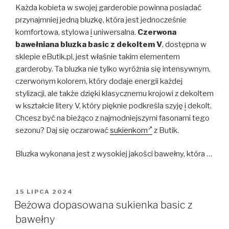
Każda kobieta w swojej garderobie powinna posiadać
przynajmniej jedną bluzkę, która jest jednocześnie
komfortowa, stylowa
i
uniwersalna.
Czerwona
bawełniana bluzka basic z dekoltem V
, dostępna w
sklepie eButik.pl, jest właśnie takim elementem
garderoby. Ta bluzka nie tylko wyróżnia się intensywnym,
czerwonym kolorem, który dodaje energii każdej
stylizacji, ale także dzięki klasycznemu krojowi z dekoltem
w kształcie litery V, który pięknie podkreśla szyję
i
dekolt.
Chcesz być na bieżąco z najmodniejszymi fasonami tego
sezonu? Daj się oczarować
sukienkom
z Butik.
Bluzka wykonana jest z wysokiej jakości bawełny, która …
OPUBLIKOWANE
15 LIPCA 2024
W
Beżowa dopasowana sukienka basic z
bawełny