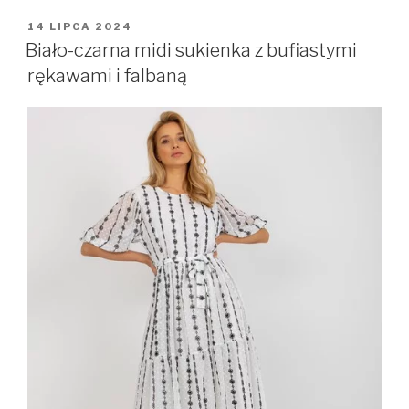
OPUBLIKOWANE
14 LIPCA 2024
W
Biało-czarna midi sukienka z bufiastymi
rękawami i falbaną