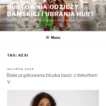
Przejdź
HURTOWNIA ODZIEŻY
do
DAMSKIEJ I UBRANIA HURT
treści
Najlepsze hurtownie i hurt ubrań – Internetowa hurtownia
odzieży damskiej
Menu
TAG:
KESI
OPUBLIKOWANE
30 LIPCA 2024
W
Biała prążkowana bluzka basic z dekoltem
V