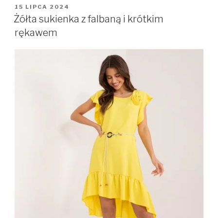
OPUBLIKOWANE
15 LIPCA 2024
W
Żółta sukienka z falbaną i krótkim
rękawem