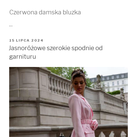
Czerwona damska bluzka
…
OPUBLIKOWANE
15 LIPCA 2024
W
Jasnoróżowe szerokie spodnie od
garnituru