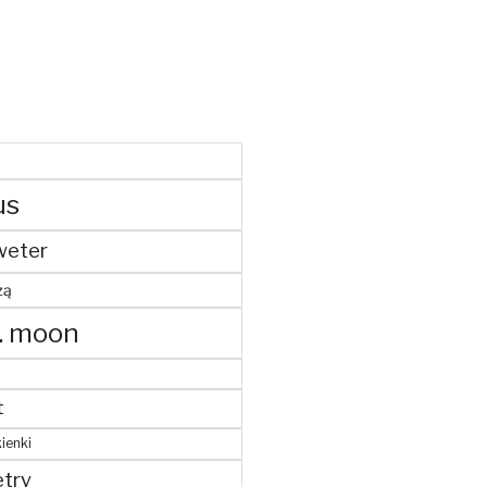
us
weter
żą
. moon
t
ienki
try