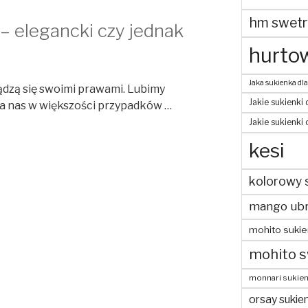
hm swetr
 – elegancki czy jednak
hurtow
Jaka sukienka dla
ądzą się swoimi prawami. Lubimy
Jakie sukienki 
dla nas w większości przypadków …
Jakie sukienki
kesi
kolorowy 
mango ubr
mohito sukie
mohito s
monnari sukien
orsay sukien