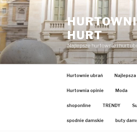
Przejdź
do
HURTOWNIA
treści
HURT
Najlepsze hurtownie i hurt u
Hurtownie ubrań
Najlepsza
Hurtownia opinie
Moda
shoponline
TRENDY
Su
spodnie damskie
buty dam