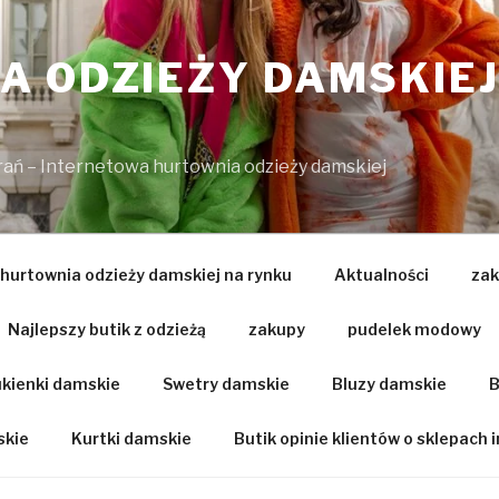
 ODZIEŻY DAMSKIEJ
brań – Internetowa hurtownia odzieży damskiej
 hurtownia odzieży damskiej na rynku
Aktualności
zak
Najlepszy butik z odzieżą
zakupy
pudelek modowy
kienki damskie
Swetry damskie
Bluzy damskie
B
skie
Kurtki damskie
Butik opinie klientów o sklepach