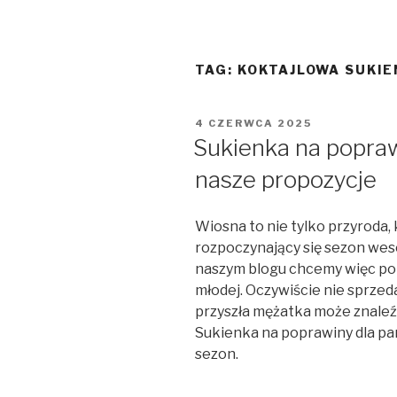
TAG:
KOKTAJLOWA SUKIE
OPUBLIKOWANE
4 CZERWCA 2025
W
Sukienka na popraw
nasze propozycje
Wiosna to nie tylko przyroda, k
rozpoczynający się sezon wese
naszym blogu chcemy więc por
młodej. Oczywiście nie sprzed
przyszła mężatka może znaleźć
Sukienka na poprawiny dla pa
sezon.