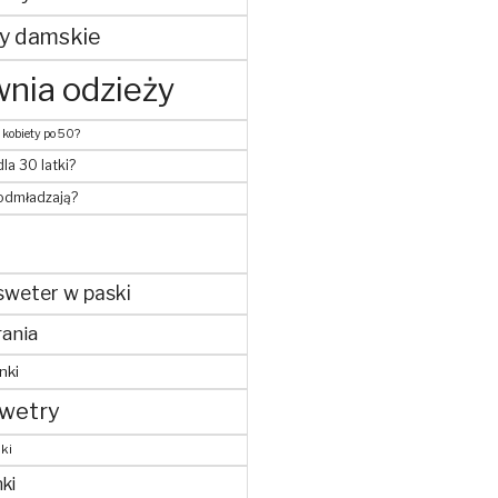
y damskie
nia odzieży
 kobiety po 50?
dla 30 latki?
 odmładzają?
sweter w paski
ania
nki
wetry
ki
ki