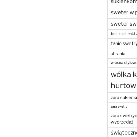
sukienko
sweter w 
sweter św
tanie sukienki 
tanie swetr
ubrania
wiosna stylizac
wólka 
hurtow
zara sukienki
zara swetry
zara swetry
wyprzedaż
świąteczn