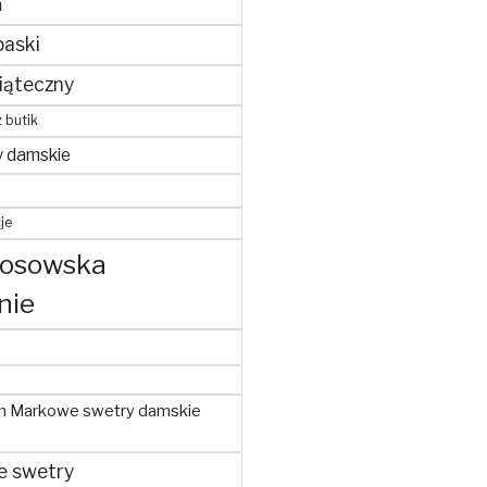
m
paski
iąteczny
z butik
y damskie
je
kosowska
nie
m Markowe swetry damskie
e swetry