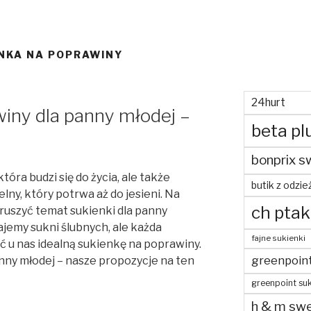
NKA NA POPRAWINY
24hurt
iny dla panny młodej –
beta pl
bonprix s
tóra budzi się do życia, ale także
butik z odzie
lny, który potrwa aż do jesieni. Na
ch ptak
uszyć temat sukienki dla panny
ajemy sukni ślubnych, ale każda
fajne sukienki
 u nas idealną sukienkę na poprawiny.
greenpoin
nny młodej – nasze propozycje na ten
greenpoint suk
h & m swe