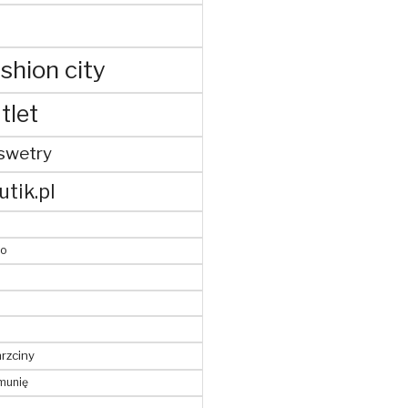
shion city
tlet
swetry
utik.pl
to
hrzciny
munię