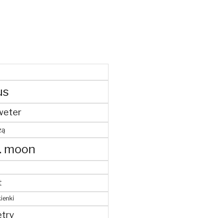
us
weter
żą
. moon
t
ienki
try