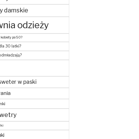
y damskie
nia odzieży
 kobiety po 50?
dla 30 latki?
 odmładzają?
sweter w paski
ania
nki
wetry
ki
ki