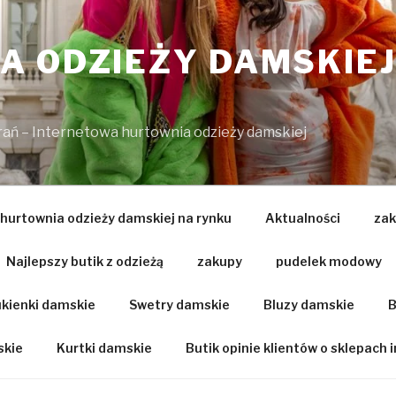
 ODZIEŻY DAMSKIEJ
brań – Internetowa hurtownia odzieży damskiej
 hurtownia odzieży damskiej na rynku
Aktualności
zak
Najlepszy butik z odzieżą
zakupy
pudelek modowy
kienki damskie
Swetry damskie
Bluzy damskie
B
skie
Kurtki damskie
Butik opinie klientów o sklepach