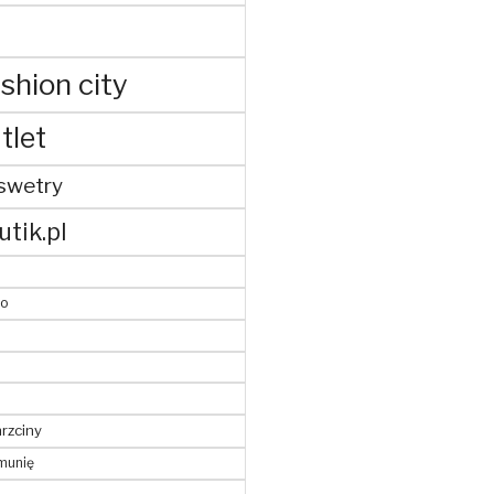
shion city
tlet
swetry
utik.pl
to
hrzciny
munię