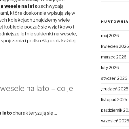
na wesele
na lato
zachwycają
rami, które doskonale wpisują się w
ych kolekcjach znajdziemy wiele
HURTOWNIA 
ej kobiecie poczuć się wyjątkowo i
niejsze letnie sukienki na wesele,
maj 2026
spojrzenia i podkreślą urok każdej
kwiecień 2026
marzec 2026
luty 2026
styczeń 2026
wesele na lato – co je
grudzień 2025
listopad 2025
październik 2
 lato
charakteryzują się …
wrzesień 202