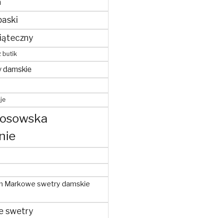
m
paski
iąteczny
z butik
y damskie
je
kosowska
nie
m Markowe swetry damskie
e swetry