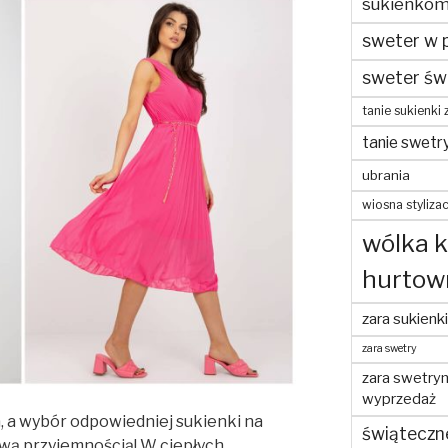
sukienko
sweter w 
sweter św
tanie sukienki 
tanie swetr
ubrania
wiosna stylizac
wólka 
hurtow
zara sukienki
zara swetry
zara swetry
wyprzedaż
a, a wybór odpowiedniej sukienki na
świąteczn
wą przyjemnością! W ciepłych