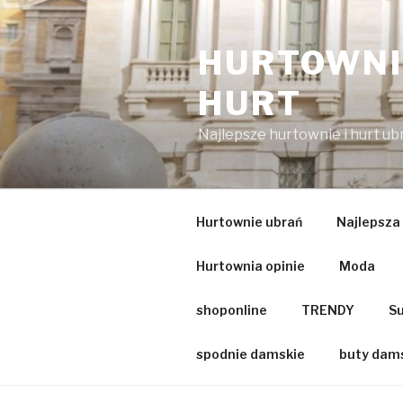
Przejdź
do
HURTOWNIA
treści
HURT
Najlepsze hurtownie i hurt u
Hurtownie ubrań
Najlepsza
Hurtownia opinie
Moda
shoponline
TRENDY
Su
spodnie damskie
buty dam