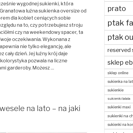
cześnie wygodnej sukienki, która
prato
? Granatowa luźna sukienka oversize od
rem dla kobiet ceniących sobie
ptak fa
ględu na to, czy potrzebujesz stroju
jaciółmi czy na weekendowy spacer, ta
ptak ou
 Twoje oczekiwania. Wykonana z
apewnia nie tylko elegancję, ale
reserved 
cały dzień. Jej luźny krój daje
kolorystyka pozwala na liczne
sklep eb
ami garderoby. Możesz …
sklep online
sukienka na la
sukienkie
sukienki lalala
esele na lato – na jaki
sukienki maxi
sukienki na c
sukienki na ko