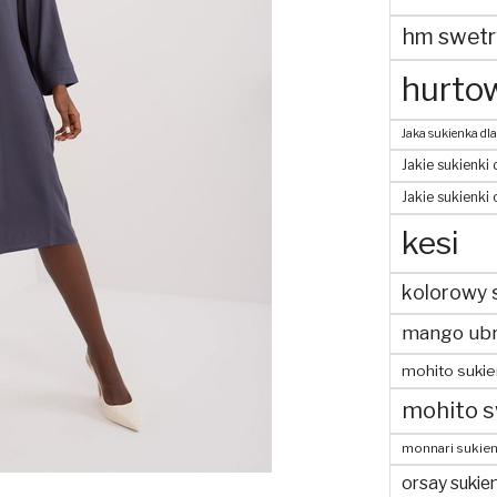
hm swetr
hurtow
Jaka sukienka dla
Jakie sukienki 
Jakie sukienki
kesi
kolorowy 
mango ubr
mohito sukie
mohito s
monnari sukien
orsay sukien