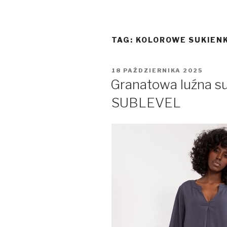
TAG:
KOLOROWE SUKIENK
OPUBLIKOWANE
18 PAŹDZIERNIKA 2025
W
Granatowa luźna su
SUBLEVEL