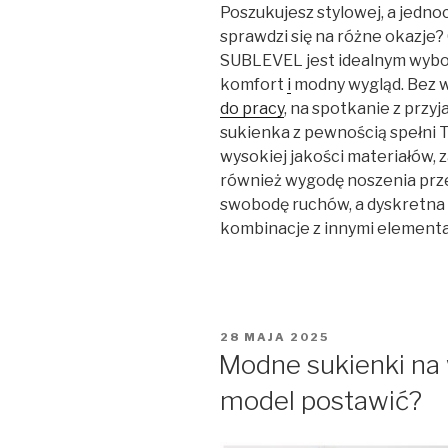
Poszukujesz stylowej, a jedno
sprawdzi się na różne okazje
SUBLEVEL jest idealnym wybo
komfort
i
modny wygląd. Bez wz
do pracy
, na spotkanie z przy
sukienka z pewnością spełni
wysokiej jakości materiałów, z
również wygodę noszenia przez 
swobodę ruchów, a dyskretna 
kombinacje z innymi element
OPUBLIKOWANE
28 MAJA 2025
W
Modne sukienki na w
model postawić?