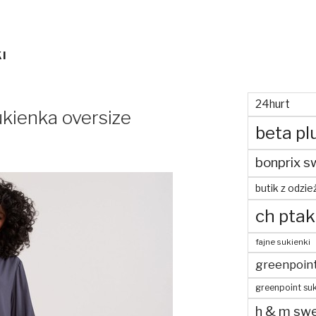
I
24hurt
kienka oversize
beta pl
bonprix s
butik z odzie
ch ptak
fajne sukienki
greenpoin
greenpoint suk
h & m swe