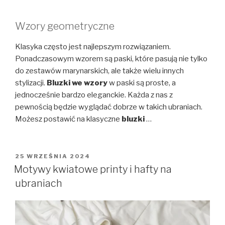
Wzory geometryczne
Klasyka często jest najlepszym rozwiązaniem.
Ponadczasowym wzorem są paski, które pasują nie tylko
do zestawów marynarskich, ale także wielu innych
stylizacji.
Bluzki we wzory
w paski są proste, a
jednocześnie bardzo eleganckie. Każda z nas z
pewnością będzie wyglądać dobrze w takich ubraniach.
Możesz postawić na klasyczne
bluzki
…
OPUBLIKOWANE
25 WRZEŚNIA 2024
W
Motywy kwiatowe printy i hafty na
ubraniach