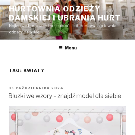
Przejdź
HURTOWNIA ODZIEŻY
do
DAMSKIEJ I UBRANIA HURT
treści
Najlepsze hurtownie i hurt ubrań – Internetowa hurtownia
odzieży damskiej
Menu
TAG:
KWIATY
OPUBLIKOWANE
11 PAŹDZIERNIKA 2024
W
Bluzki we wzory – znajdź model dla siebie