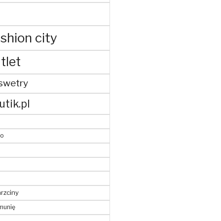
shion city
tlet
swetry
utik.pl
to
hrzciny
munię