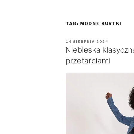
TAG:
MODNE KURTKI
OPUBLIKOWANE
14 SIERPNIA 2024
W
Niebieska klasyczn
przetarciami