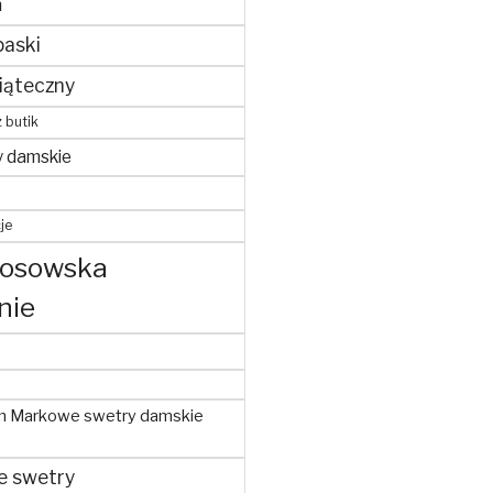
m
paski
iąteczny
z butik
y damskie
je
kosowska
nie
m Markowe swetry damskie
e swetry