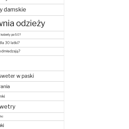
y damskie
nia odzieży
 kobiety po 50?
dla 30 latki?
 odmładzają?
sweter w paski
ania
nki
wetry
ki
ki