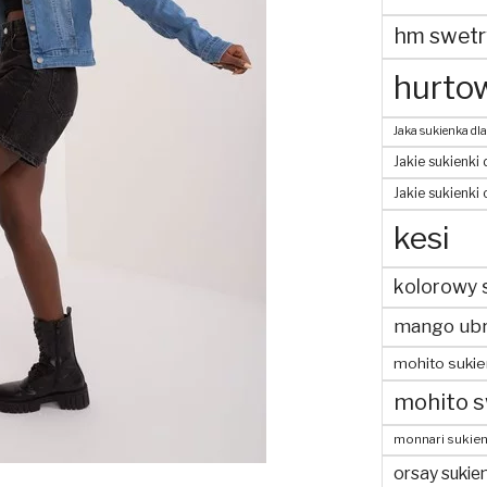
hm swetr
hurtow
Jaka sukienka dla
Jakie sukienki 
Jakie sukienki
kesi
kolorowy 
mango ubr
mohito sukie
mohito s
monnari sukien
orsay sukien