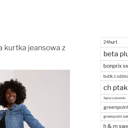
24hurt
a kurtka jeansowa z
beta pl
bonprix s
butik z odzie
ch ptak
fajne sukienki
greenpoin
greenpoint suk
h & m swe