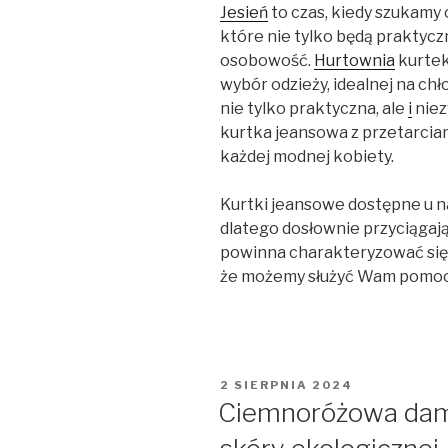
Jesień
to czas, kiedy szukamy
które nie tylko będą praktycz
osobowość.
Hurtownia
kurtek
wybór odzieży, idealnej na chł
nie tylko praktyczna, ale
i
niez
kurtka jeansowa z przetarcia
każdej modnej kobiety.
Kurtki jeansowe dostępne u 
dlatego dosłownie przyciągają
powinna charakteryzować się 
że możemy służyć Wam pomocą
OPUBLIKOWANE
2 SIERPNIA 2024
W
Ciemnoróżowa dams