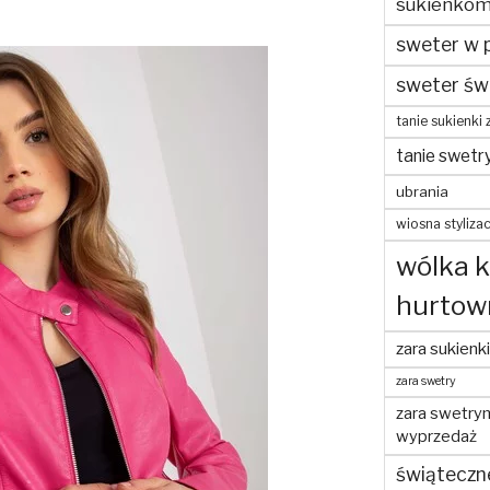
sukienko
sweter w 
sweter św
tanie sukienki 
tanie swetr
ubrania
wiosna stylizac
wólka 
hurtow
zara sukienki
zara swetry
zara swetry
wyprzedaż
świąteczn