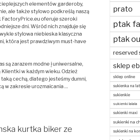
 cieplejszych elementów garderoby,
prato
nie, ale także stylowo podkreślą naszą
 FactoryPrice.eu oferuje szeroki
ptak fa
odniejsze dni. Wśród nich znajduje się
wykle stylowa niebieska klasyczna
ptak ou
mi, która jest prawdziwym must-have
reserved 
nas są zarazem modne
i
uniwersalne,
sklep eb
 Klientki w każdym wieku. Odzież
sklep online
taką cechą, dlatego jesteśmy dumni,
sukienka na la
 w zakresie urozmaicania …
sukienkie
sukienki lalala
sukienki maxi
sukienki na c
ka kurtka biker ze
sukienki na ko