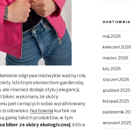
HURTOWNIA 
maj 2026
kwiecień 2026
marzec 2026
luty 2026
damskie odgrywa niezwykle ważną rolę
styczeń 2026
biety. Istotnym elementem garderoby,
y, ale również dodaje stylu
i
elegancji,
grudzień 2025
l biker, wykonany ze skóry
listopad 2025
ielu pań ceniących sobie wyrafinowany
 o środowisko.
hurtownia
kurtek na
październik 2
oką gamę takich produktów, w tym
wrzesień 202
 biker ze skóry ekologicznej
, która