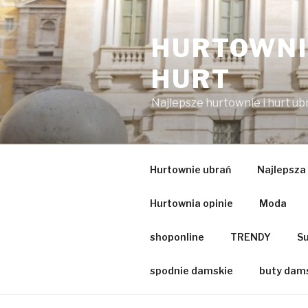
Przejdź
do
HURTOWNIA
treści
HURT
Najlepsze hurtownie i hurt u
Hurtownie ubrań
Najlepsza
Hurtownia opinie
Moda
shoponline
TRENDY
Su
spodnie damskie
buty dam