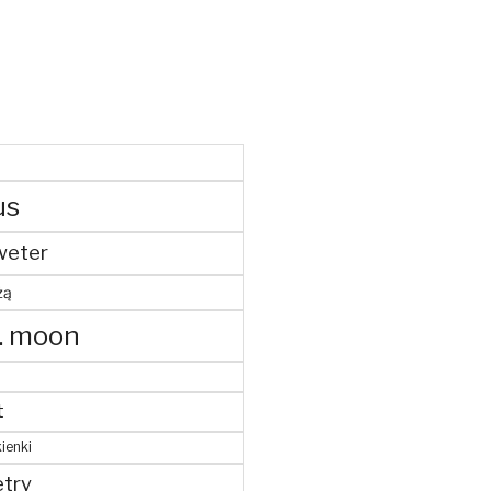
us
weter
żą
. moon
t
ienki
try