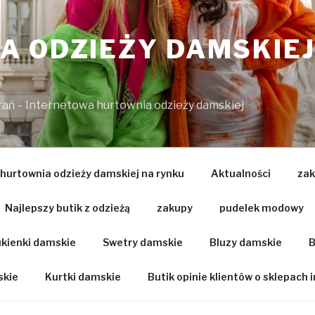
 ODZIEŻY DAMSKIEJ
brań – Internetowa hurtownia odzieży damskiej
 hurtownia odzieży damskiej na rynku
Aktualności
zak
Najlepszy butik z odzieżą
zakupy
pudelek modowy
kienki damskie
Swetry damskie
Bluzy damskie
B
skie
Kurtki damskie
Butik opinie klientów o sklepach