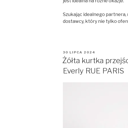
jest idealna na różne okazje.
Szukając idealnego partnera, 
dostawcy, który nie tylko ofe
OPUBLIKOWANE
30 LIPCA 2024
W
Żółta kurtka przej
Everly RUE PARIS