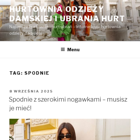
Przejdź
HURTOWNIA ODZIEŻY
do
DAMSKIEJ I UBRANIA HURT
treści
Najlepsze hurtownie i hurt ubrań – Internetowa hurtownia
odzieży damskiej
Menu
TAG:
SPODNIE
OPUBLIKOWANE
8 WRZEŚNIA 2025
W
Spodnie z szerokimi nogawkami – musisz
je mieć!