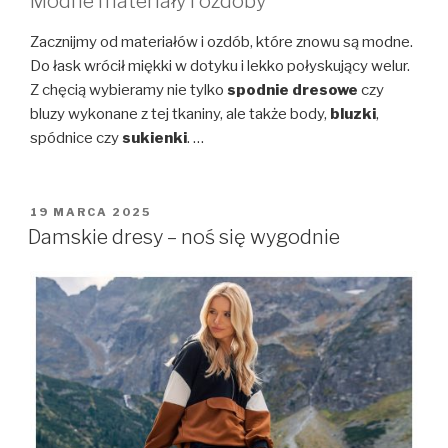
Modne materiały i ozdoby
Zacznijmy od materiałów i ozdób, które znowu są modne.
Do łask wrócił miękki w dotyku i lekko połyskujący welur.
Z chęcią wybieramy nie tylko
spodnie dresowe
czy
bluzy wykonane z tej tkaniny, ale także body,
bluzki
,
spódnice czy
sukienki
. …
OPUBLIKOWANE
19 MARCA 2025
W
Damskie dresy – noś się wygodnie