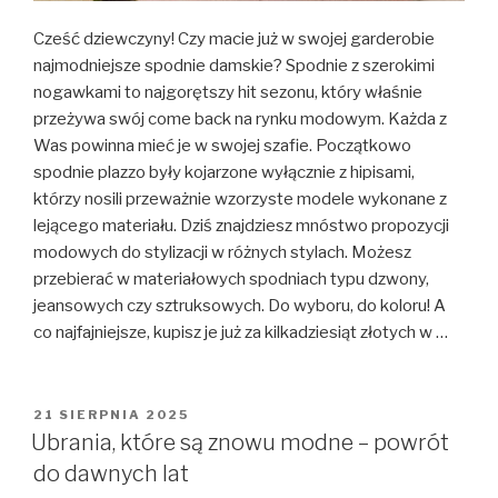
Cześć dziewczyny! Czy macie już w swojej garderobie
najmodniejsze spodnie damskie? Spodnie z szerokimi
nogawkami to najgorętszy hit sezonu, który właśnie
przeżywa swój come back na rynku modowym. Każda z
Was powinna mieć je w swojej szafie. Początkowo
spodnie plazzo były kojarzone wyłącznie z hipisami,
którzy nosili przeważnie wzorzyste modele wykonane z
lejącego materiału. Dziś znajdziesz mnóstwo propozycji
modowych do stylizacji w różnych stylach. Możesz
przebierać w materiałowych spodniach typu dzwony,
jeansowych czy sztruksowych. Do wyboru, do koloru! A
co najfajniejsze, kupisz je już za kilkadziesiąt złotych w …
OPUBLIKOWANE
21 SIERPNIA 2025
W
Ubrania, które są znowu modne – powrót
do dawnych lat