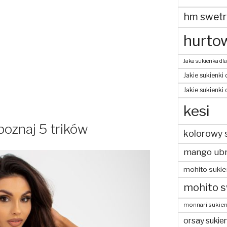
hm swetr
hurtow
Jaka sukienka dla
Jakie sukienki 
Jakie sukienki
kesi
poznaj 5 trików
kolorowy 
mango ubr
mohito sukie
mohito s
monnari sukien
orsay sukien