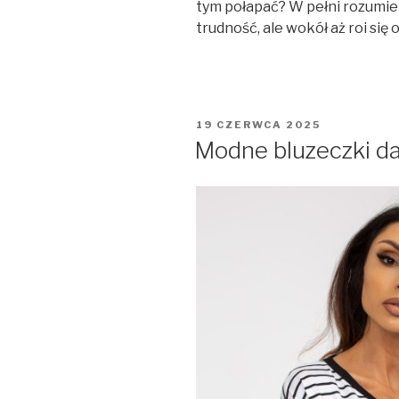
tym połapać? W pełni rozumie
trudność, ale wokół aż roi się
OPUBLIKOWANE
19 CZERWCA 2025
W
Modne bluzeczki d