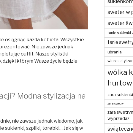
sukienko
sweter w 
sweter św
tanie sukienki 
hce osiągnąć każda kobieta. Wszystkie
tanie swetr
 prezentować. Nie zawsze jednak
ubrania
pletując outfit. Nasze stylistki
, dzięki którym Wasze życie będzie
wiosna stylizac
wólka 
hurtow
acji? Modna stylizacja na
zara sukienki
zara swetry
zara swetry
wyprzedaż
dnie, nie zawsze jednak wiadomo, jak
e sukienki, szpilki, torebki… Jak się w
świąteczn