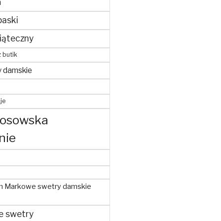
m
paski
iąteczny
z butik
y damskie
je
kosowska
nie
m Markowe swetry damskie
e swetry