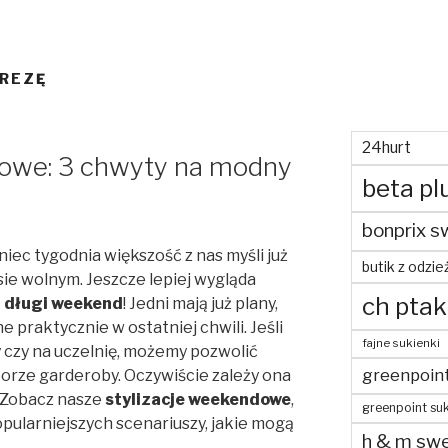
PREZĘ
24hurt
dowe: 3 chwyty na modny
beta pl
bonprix s
iec tygodnia większość z nas myśli już
butik z odzie
sie wolnym. Jeszcze lepiej wygląda
ch ptak
t
długi weekend
! Jedni mają już plany,
e praktycznie w ostatniej chwili. Jeśli
fajne sukienki
y czy na uczelnię, możemy pozwolić
greenpoin
borze garderoby. Oczywiście zależy ona
. Zobacz nasze
stylizacje weekendowe
,
greenpoint suk
opularniejszych scenariuszy, jakie mogą
h & m swe