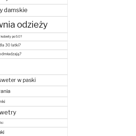
y damskie
nia odzieży
 kobiety po 50?
dla 30 latki?
 odmładzają?
sweter w paski
ania
nki
wetry
ki
ki