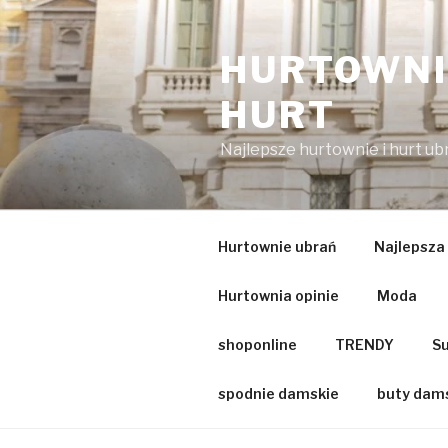
Przejdź
do
HURTOWNIA
treści
HURT
Najlepsze hurtownie i hurt u
Hurtownie ubrań
Najlepsza
Hurtownia opinie
Moda
shoponline
TRENDY
Su
spodnie damskie
buty dam