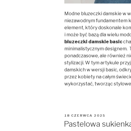
Modne bluzeczki damskie w we
niezawodnym fundamentem każ
element, który doskonale kom
i może być bazą dla wielu m
bluzeczki damskie basic
cha
minimalistycznym designem. To
ponadczasowe, ale również n
stylizacji. W tym artykule prz
damskich w wersji basic, odkr
przez kobiety na całym świeci
wykorzystać, tworząc stylowe 
OPUBLIKOWANE
18 CZERWCA 2025
W
Pastelowa sukienka