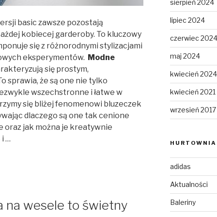
sierpień 2024
lipiec 2024
rsji basic zawsze pozostają
dej kobiecej garderoby. To kluczowy
czerwiec 202
ponuje się z różnorodnymi stylizacjami
maj 2024
odowych eksperymentów.
Modne
rakteryzują się prostym,
kwiecień 2024
 sprawia, że są one nie tylko
kwiecień 2021
iezwykle wszechstronne i łatwe w
yjrzymy się bliżej fenomenowi bluzeczek
wrzesień 2017
ywając dlaczego są one tak cenione
e oraz jak można je kreatywnie
i …
HURTOWNIA 
adidas
Aktualności
 na wesele to świetny
Baleriny