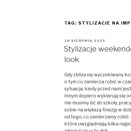
TAG:
STYLIZACJE NA IM
OPUBLIKOWANE
18 SIERPNIA 2025
W
Stylizacje weeken
look
Gdy zbliża się wyczekiwany kon
o tym co zamierza robić w cza
sytuacja, kiedy przed nami jes
innym dopiero wyklarują się on
nie musimy iść do szkoły, prac
sobie na większą finezję w do
od tego, co zamierzamy robić
które uwzględniają kilka najp
zdarzyć się w te dni!