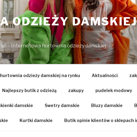
 ODZIEŻY DAMSKIEJ
brań – Internetowa hurtownia odzieży damskiej
 hurtownia odzieży damskiej na rynku
Aktualności
zak
Najlepszy butik z odzieżą
zakupy
pudelek modowy
kienki damskie
Swetry damskie
Bluzy damskie
B
skie
Kurtki damskie
Butik opinie klientów o sklepach