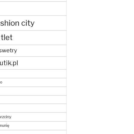
shion city
tlet
swetry
utik.pl
to
hrzciny
munię