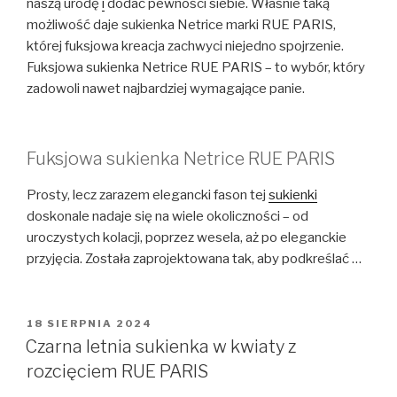
naszą urodę
i
dodać pewności siebie. Właśnie taką
możliwość daje sukienka Netrice marki RUE PARIS,
której fuksjowa kreacja zachwyci niejedno spojrzenie.
Fuksjowa sukienka Netrice RUE PARIS – to wybór, który
zadowoli nawet najbardziej wymagające panie.
Fuksjowa sukienka Netrice RUE PARIS
Prosty, lecz zarazem elegancki fason tej
sukienki
doskonale nadaje się na wiele okoliczności – od
uroczystych kolacji, poprzez wesela, aż po eleganckie
przyjęcia. Została zaprojektowana tak, aby podkreślać …
OPUBLIKOWANE
18 SIERPNIA 2024
W
Czarna letnia sukienka w kwiaty z
rozcięciem RUE PARIS