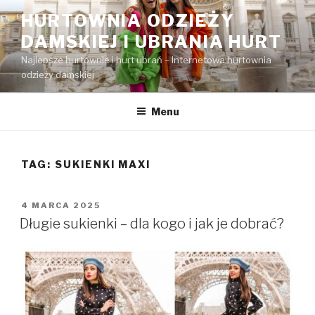
Przejdź
HURTOWNIA ODZIEŻY
do
DAMSKIEJ I UBRANIA HURT
treści
Najlepsze hurtownie i hurt ubrań – Internetowa hurtownia
odzieży damskiej
Menu
TAG:
SUKIENKI MAXI
OPUBLIKOWANE
4 MARCA 2025
W
Długie sukienki – dla kogo i jak je dobrać?