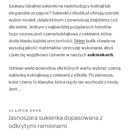
Szukasz idealnej sukienki na nadchodzący koktajl lub
eleganckie przyjęcie? Sukienki z ebutik.pl oferują szeroki
wybór modeli, dzięki którym z pewnością znajdziesz coś
dla siebie. Jednym z najbardziej pożądanych trendów
tego sezonu jest czarna koktajlowa z cekinami, która
doda blasku każdej uroczystości.
Sklep
butik stawia na
wysoką jakość materiałów i precyzję wykonania, abyś
czuła się wyjątkowo i pewnie w naszych
sukienkach
.
Istnieje wiele powodów, dla których warto wybrać czarną
sukienkę koktajlową z cekinami z eButik. Po pierwsze,
kolor czarny to klasyka, która nigdy nie wychodzi z mody.
Jest …
OPUBLIKOWANE
11 LIPCA 2024
W
Jasnoszara sukienka dopasowana z
odkrytymi ramionami