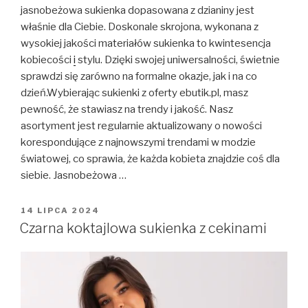
jasnobeżowa sukienka dopasowana z dzianiny jest
właśnie dla Ciebie. Doskonale skrojona, wykonana z
wysokiej jakości materiałów sukienka to kwintesencja
kobiecości
i
stylu. Dzięki swojej uniwersalności, świetnie
sprawdzi się zarówno na formalne okazje, jak i na co
dzień.Wybierając sukienki z oferty ebutik.pl, masz
pewność, że stawiasz na trendy i jakość. Nasz
asortyment jest regularnie aktualizowany o nowości
korespondujące z najnowszymi trendami w modzie
światowej, co sprawia, że każda kobieta znajdzie coś dla
siebie. Jasnobeżowa …
OPUBLIKOWANE
14 LIPCA 2024
W
Czarna koktajlowa sukienka z cekinami