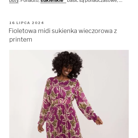
buty
. Ponadto,
sukienkie
basic są ponadczasowe, …
OPUBLIKOWANE
16 LIPCA 2024
W
Fioletowa midi sukienka wieczorowa z
printem