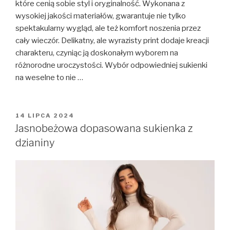
które cenią sobie styl i oryginalność. Wykonana z
wysokiej jakości materiałów, gwarantuje nie tylko
spektakularny wygląd, ale też komfort noszenia przez
cały wieczór. Delikatny, ale wyrazisty print dodaje kreacji
charakteru, czyniąc ją doskonałym wyborem na
różnorodne uroczystości. Wybór odpowiedniej sukienki
na weselne to nie …
OPUBLIKOWANE
14 LIPCA 2024
W
Jasnobeżowa dopasowana sukienka z
dzianiny