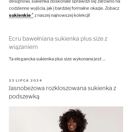
designowi, sukienka doskonale sprawdzi się zarówno na
codzienne wyjścia, jak
i
bardziej formalne okazje. Zobacz
sukienkie
z naszej najnowszej kolekcji!
Ecru bawełniana sukienka plus size z
wiązaniem
Ta elegancka sukienka plus size wykonana jest …
OPUBLIKOWANE
23 LIPCA 2024
W
Jasnobeżowa rozkloszowana sukienka z
podszewką