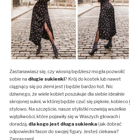
Zastanawiasz się, czy wiosną będziesz mogła pozwolić
sobie na
długie sukienki
? Krój do kostek lub nawet
ciągnący się po ziemi jest
i
będzie bardzo hot. Nic
dziwnego, że wiele kobiet poszukuje dla siebie idealnie
skrojonej sukni, w której będzie czuć się pięknie, kobieco
i
stylowo. Na szczęście, nasze stylistki rozwieją wszelkie
wątpliwości, które pojawiły się w Waszych głowach i
doradzą,
dla kogo jest długa sukienka
i jak dobrać
odpowiedni fason do swojej figury. Jesteś ciekawa?
Zapraszam!