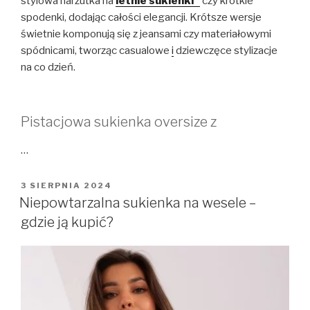
stylowa narzutka na
letnie sukienki
czy krótkie
spodenki, dodając całości elegancji. Krótsze wersje
świetnie komponują się z jeansami czy materiałowymi
spódnicami, tworząc casualowe
i
dziewczęce stylizacje
na co dzień.
Pistacjowa sukienka oversize z
…
OPUBLIKOWANE
3 SIERPNIA 2024
W
Niepowtarzalna sukienka na wesele –
gdzie ją kupić?