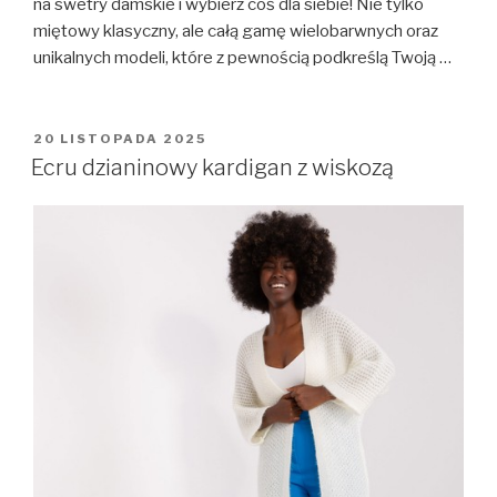
na swetry damskie i wybierz coś dla siebie! Nie tylko
miętowy klasyczny, ale całą gamę wielobarwnych oraz
unikalnych modeli, które z pewnością podkreślą Twoją …
OPUBLIKOWANE
20 LISTOPADA 2025
W
Ecru dzianinowy kardigan z wiskozą