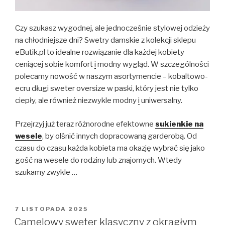
Czy szukasz wygodnej, ale jednocześnie stylowej odzieży
na chłodniejsze dni? Swetry damskie z kolekcji sklepu
eButik.pl to idealne rozwiązanie dla każdej kobiety
ceniącej sobie komfort
i
modny wygląd. W szczególności
polecamy nowość w naszym asortymencie – kobaltowo-
ecru długi sweter oversize w paski, który jest nie tylko
ciepły, ale również niezwykle modny
i
uniwersalny.
Przejrzyj już teraz różnorodne efektowne
sukienkie na
wesele
, by olśnić innych dopracowaną garderobą. Od
czasu do czasu każda kobieta ma okazję wybrać się jako
gość na wesele do rodziny lub znajomych. Wtedy
szukamy zwykle …
OPUBLIKOWANE
7 LISTOPADA 2025
W
Camelowy sweter klasyczny z okrągłym