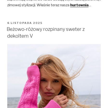
zimowej stylizacji. Właśnie teraz nasza
hurtownia
…
OPUBLIKOWANE
6 LISTOPADA 2025
W
Beżowo-różowy rozpinany sweter z
dekoltem V