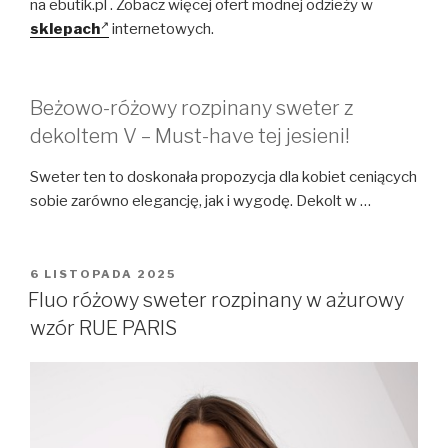
na ebutik.pl . Zobacz więcej ofert modnej odzieży w
sklepach
internetowych.
Beżowo-różowy rozpinany sweter z
dekoltem V – Must-have tej jesieni!
Sweter ten to doskonała propozycja dla kobiet ceniących
sobie zarówno elegancję, jak i wygodę. Dekolt w …
OPUBLIKOWANE
6 LISTOPADA 2025
W
Fluo różowy sweter rozpinany w ażurowy
wzór RUE PARIS