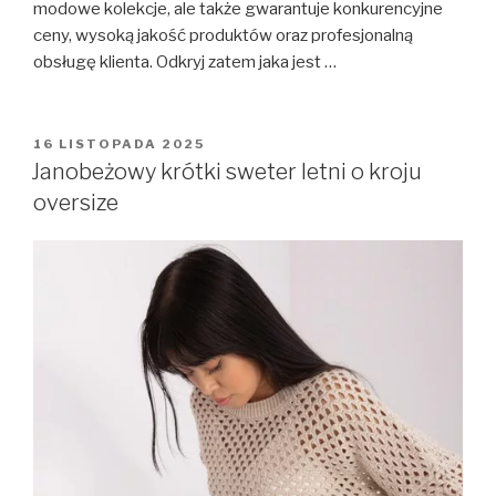
modowe kolekcje, ale także gwarantuje konkurencyjne
ceny, wysoką jakość produktów oraz profesjonalną
obsługę klienta. Odkryj zatem jaka jest …
OPUBLIKOWANE
16 LISTOPADA 2025
W
Janobeżowy krótki sweter letni o kroju
oversize