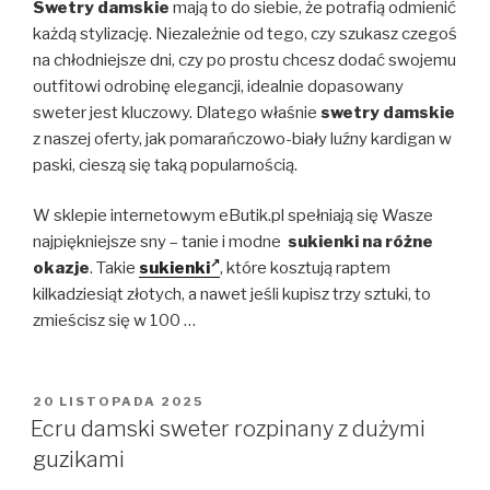
Swetry damskie
mają to do siebie, że potrafią odmienić
każdą stylizację. Niezależnie od tego, czy szukasz czegoś
na chłodniejsze dni, czy po prostu chcesz dodać swojemu
outfitowi odrobinę elegancji, idealnie dopasowany
sweter jest kluczowy. Dlatego właśnie
swetry damskie
z naszej oferty, jak pomarańczowo-biały luźny kardigan w
paski, cieszą się taką popularnością.
W sklepie internetowym eButik.pl spełniają się Wasze
najpiękniejsze sny – tanie i modne
sukienki na różne
okazje
. Takie
sukienki
, które kosztują raptem
kilkadziesiąt złotych, a nawet jeśli kupisz trzy sztuki, to
zmieścisz się w 100 …
OPUBLIKOWANE
20 LISTOPADA 2025
W
Ecru damski sweter rozpinany z dużymi
guzikami