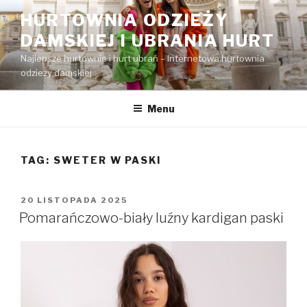
Przejdź
HURTOWNIA ODZIEŻY
do
DAMSKIEJ I UBRANIA HURT
treści
Najlepsze hurtownie i hurt ubrań – Internetowa hurtownia
odzieży damskiej
Menu
TAG:
SWETER W PASKI
OPUBLIKOWANE
20 LISTOPADA 2025
W
Pomarańczowo-biały luźny kardigan paski