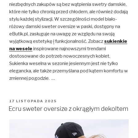
niezbędnych zakupów są bez wątpienia swetry damskie,
które nie tylko chronią przed chłodem, ale również dodają
stylu każdej stylizacji. W szczególności model biało-
różowy damski sweter oversize w paski, dostępny na
eButik.pl, zasługuje na uwagę ze względu na swoją
wyjątkową estetykę
i
funkcjonalność. Zobacz
sukienkie
na wesele
inspirowane najnowszymi trendami
dostosowane do potrzeb nowoczesnych kobiet.
Sukienka weselna w sezonie jesiennym jest nie tylko
elegancka, ale także przemyślana pod kątem komfortu w
zmiennej pogodzie. …
OPUBLIKOWANE
17 LISTOPADA 2025
W
Ecru sweter oversize z okrągłym dekoltem