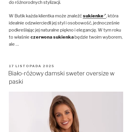
do różnorodnych stylizacji.
W Butik każda klientka może znaleźć
sukienke
, która
idealnie odzwierciedli jej styl i osobowość, jednocześnie
podkreślając jej naturalne piękno i elegancję. W tym roku
to właśnie
czerwona sukienka
będzie twoim wyborem,
ale …
OPUBLIKOWANE
17 LISTOPADA 2025
W
Biało-różowy damski sweter oversize w
paski