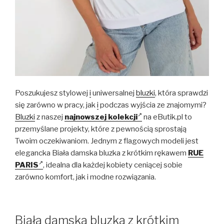
Poszukujesz stylowej
i
uniwersalnej
bluzki
, która sprawdzi
się zarówno w pracy, jak
i
podczas wyjścia ze znajomymi?
Bluzki
z naszej
najnowszej kolekcji
na eButik.pl to
przemyślane projekty, które z pewnością sprostają
Twoim oczekiwaniom. Jednym z flagowych modeli jest
elegancka Biała damska bluzka z krótkim rękawem
RUE
PARIS
, idealna dla każdej kobiety ceniącej sobie
zarówno komfort, jak i modne rozwiązania.
Biała damska bluzka z krótkim