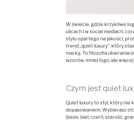
W świecie, gdzie krzykliwe lo
ulicach i w social mediach, co
stylu opartego na jakości, pr
trend „quiet luxury”, który s
marką. To filozofia ubierania s
wzorów, mniej logo, ale więcej
Czym jest quiet lu
Quiet luxury to styl, który nie
dopasowaniem. Wybierasz sto
(beże, biel, czerń, szarość, gran