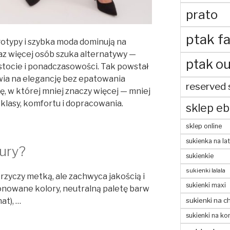
prato
ptak fa
gotypy i szybka moda dominują na
raz więcej osób szuka alternatywy —
ptak ou
ostocie i ponadczasowości. Tak powstał
tawia na elegancję bez epatowania
reserved 
ię, w której mniej znaczy więcej — mniej
 klasy, komfortu i dopracowania.
sklep eb
sklep online
sukienka na la
xury?
sukienkie
sukienki lalala
 krzyczy metką, ale zachwyca jakością i
sukienki maxi
nowane kolory, neutralną paletę barw
sukienki na c
at), …
sukienki na ko