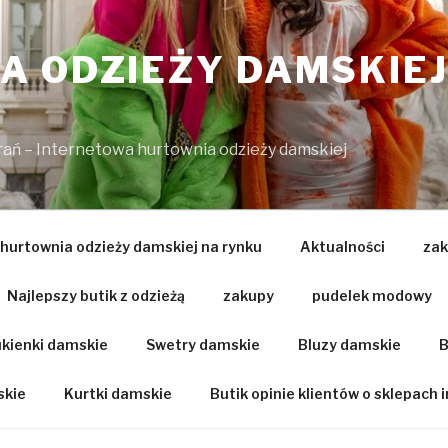
 ODZIEŻY DAMSKIEJ
brań – Internetowa hurtownia odzieży damskiej
 hurtownia odzieży damskiej na rynku
Aktualności
zak
Najlepszy butik z odzieżą
zakupy
pudelek modowy
kienki damskie
Swetry damskie
Bluzy damskie
B
skie
Kurtki damskie
Butik opinie klientów o sklepach