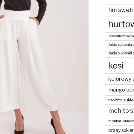
hm swetr
hurtow
Jaka sukienka dla
Jakie sukienki 
Jakie sukienki
kesi
kolorowy 
mango ubr
mohito sukie
mohito s
monnari sukien
orsay sukien