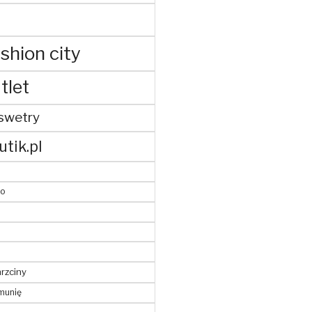
shion city
tlet
swetry
utik.pl
to
hrzciny
munię