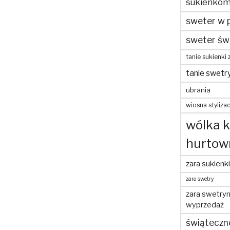
sukienko
sweter w 
sweter św
tanie sukienki 
tanie swetr
ubrania
wiosna stylizac
wólka 
hurtow
zara sukienki
zara swetry
zara swetry
wyprzedaż
świąteczn