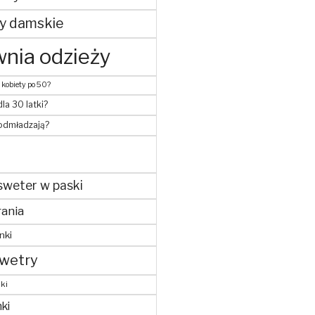
y damskie
nia odzieży
 kobiety po 50?
dla 30 latki?
 odmładzają?
sweter w paski
ania
nki
wetry
ki
ki