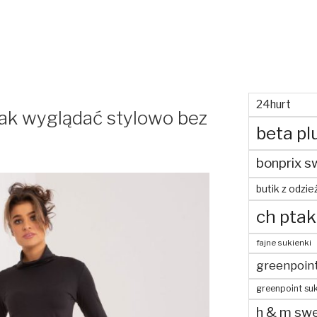
24hurt
 Jak wyglądać stylowo bez
beta pl
bonprix s
butik z odzie
ch ptak
fajne sukienki
greenpoin
greenpoint suk
h & m swe