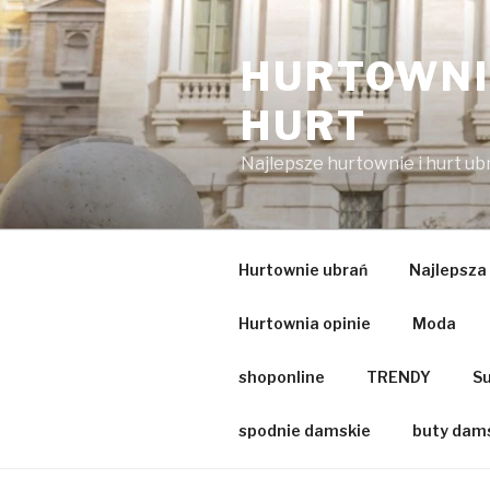
Przejdź
do
HURTOWNIA
treści
HURT
Najlepsze hurtownie i hurt u
Hurtownie ubrań
Najlepsza
Hurtownia opinie
Moda
shoponline
TRENDY
Su
spodnie damskie
buty dam