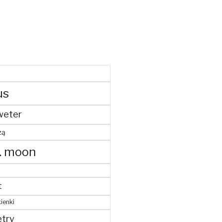
us
weter
żą
. moon
t
ienki
try