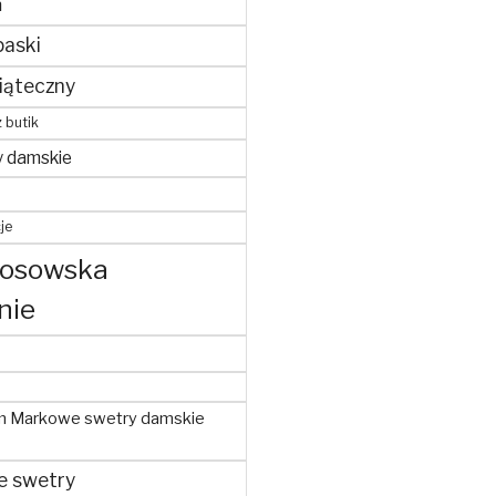
m
paski
iąteczny
z butik
y damskie
je
kosowska
nie
m Markowe swetry damskie
e swetry