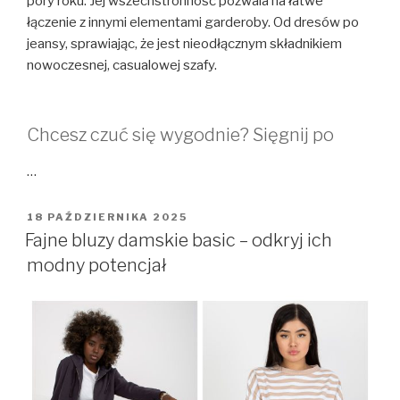
pory roku. Jej wszechstronność pozwala na łatwe
łączenie z innymi elementami garderoby. Od dresów po
jeansy, sprawiając, że jest nieodłącznym składnikiem
nowoczesnej, casualowej szafy.
Chcesz czuć się wygodnie? Sięgnij po
…
OPUBLIKOWANE
18 PAŹDZIERNIKA 2025
W
Fajne bluzy damskie basic – odkryj ich
modny potencjał