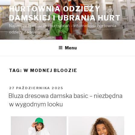
Przejdź
HURTOWNIA ODZIEŻY
do
DAMSKIEJ I UBRANIA HURT
treści
Najlepsze hurtownie i hurt ubrań – Internetowa hurtownia
odzieży damskiej
Menu
TAG:
W MODNEJ BLOOZIE
OPUBLIKOWANE
27 PAŹDZIERNIKA 2025
W
Bluza dresowa damska basic – niezbędna
w wygodnym looku