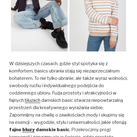
W dzisiejszych czasach, gdzie styl spotyka się z
komfortem, basics ubrania stają się niezaprzeczalnym
bohaterem. To nie tylko ubranie, ale także wyraz wolności,
swobody ruchu i indywidualnego podejścia do
codziennego ubioru. Fuzja prostoty i atrakcyjności w
fajnych
bluzach
damskich basic stwarza niepowtarzalną
przestrzeń dla kreatywnego wyrażania siebie.
Zapomnijmy na chwilę o zawiłościach mody i skupmy się
na esencji – wygodzie, stylu i uniwersalności, jakie oferują
fajne
bluzy
damskie basic
. Przekroczmy progi
konwencji i zanurzmy się w świecie, gdzie prostota