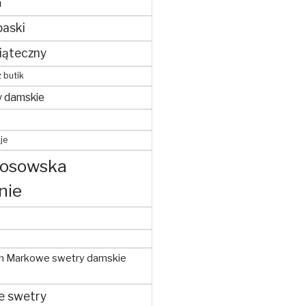
m
paski
iąteczny
z butik
y damskie
je
kosowska
nie
m Markowe swetry damskie
e swetry