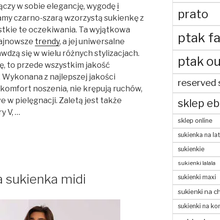
łączy w sobie elegancję, wygodę
i
prato
my czarno-szarą wzorzystą sukienkę z
stkie te oczekiwania. Ta wyjątkowa
ptak fa
najnowsze
trendy
, a jej uniwersalne
wdzą się w wielu różnych stylizacjach.
ptak ou
ę, to przede wszystkim jakość
. Wykonana z najlepszej jakości
reserved 
komfort noszenia, nie krępują ruchów,
e w pielęgnacji. Zaletą jest także
sklep eb
y V, …
sklep online
sukienka na la
sukienkie
sukienki lalala
sukienka midi
sukienki maxi
sukienki na c
sukienki na ko