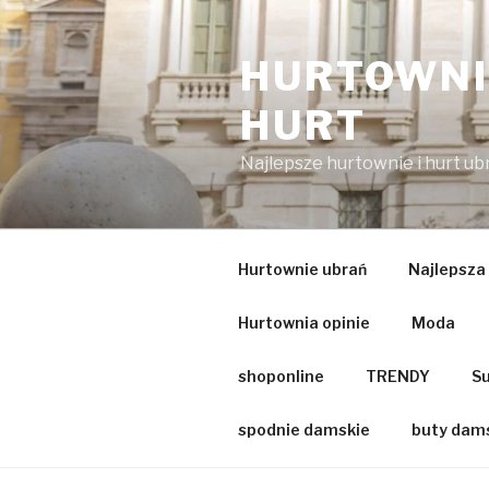
Przejdź
do
HURTOWNIA
treści
HURT
Najlepsze hurtownie i hurt u
Hurtownie ubrań
Najlepsza
Hurtownia opinie
Moda
shoponline
TRENDY
Su
spodnie damskie
buty dam