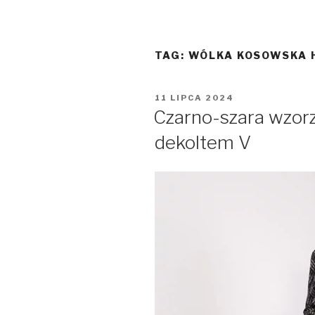
TAG:
WÓLKA KOSOWSKA 
OPUBLIKOWANE
11 LIPCA 2024
W
Czarno-szara wzorz
dekoltem V