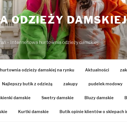
 ODZIEŻY DAMSKIEJ
brań – Internetowa hurtownia odzieży damskiej
 hurtownia odzieży damskiej na rynku
Aktualności
zak
Najlepszy butik z odzieżą
zakupy
pudelek modowy
kienki damskie
Swetry damskie
Bluzy damskie
B
skie
Kurtki damskie
Butik opinie klientów o sklepach