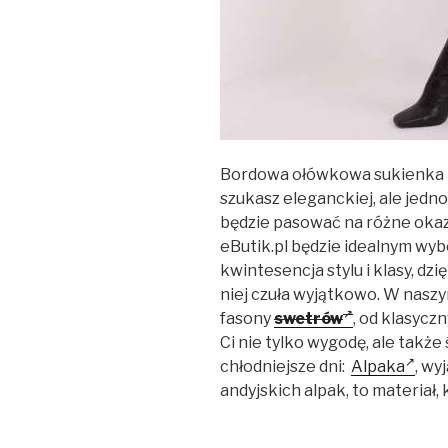
Bordowa ołówkowa sukienka mi
szukasz eleganckiej, ale jedn
będzie pasować na różne okaz
eButik.pl będzie idealnym wyb
kwintesencja stylu i klasy, dz
niej czuła wyjątkowo. W naszy
fasony
swetrów
, od klasyc
Ci nie tylko wygodę, ale takż
chłodniejsze dni:
Alpaka
, wy
andyjskich alpak, to materiał, 