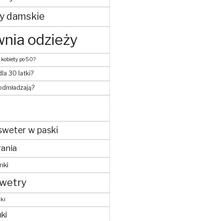
y damskie
nia odzieży
 kobiety po 50?
dla 30 latki?
 odmładzają?
sweter w paski
ania
nki
wetry
ki
ki