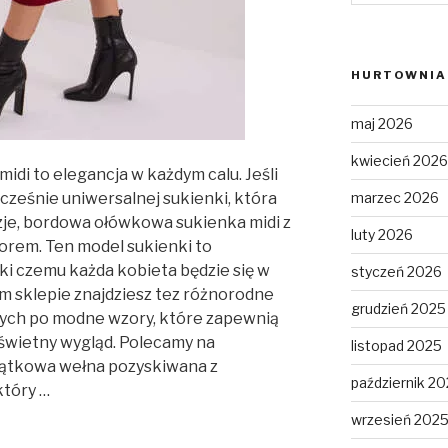
HURTOWNIA 
maj 2026
kwiecień 2026
di to elegancja w każdym calu. Jeśli
marzec 2026
ocześnie uniwersalnej sukienki, która
je, bordowa ołówkowa sukienka midi z
luty 2026
orem. Ten model sukienki to
ięki czemu każda kobieta będzie się w
styczeń 2026
m sklepie znajdziesz tez różnorodne
grudzień 2025
znych po modne wzory, które zapewnią
e świetny wygląd. Polecamy na
listopad 2025
jątkowa wełna pozyskiwana z
październik 2
który …
wrzesień 202