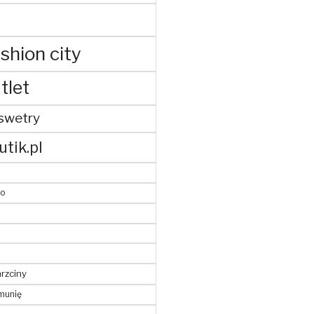
shion city
tlet
swetry
utik.pl
to
hrzciny
munię