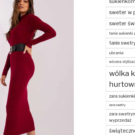
sukienko
sweter w 
sweter św
tanie sukienki 
tanie swetr
ubrania
wiosna stylizac
wólka 
hurtow
zara sukienki
zara swetry
zara swetry
wyprzedaż
świąteczn