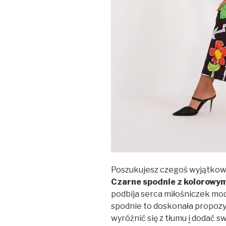
Poszukujesz czegoś wyjątkow
Czarne spodnie z kolorowym
podbija serca miłośniczek mo
spodnie to doskonała propozyc
wyróżnić się z tłumu
i
dodać sw