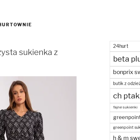
HURTOWNIE
24hurt
ysta sukienka z
beta pl
bonprix s
butik z odzie
ch ptak
fajne sukienki
greenpoin
greenpoint suk
h & m swe