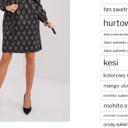
hm swetr
hurtow
Jaka sukienka dla
Jakie sukienki 
Jakie sukienki
kesi
kolorowy 
mango ubr
mohito sukie
mohito s
monnari sukien
orsay sukien