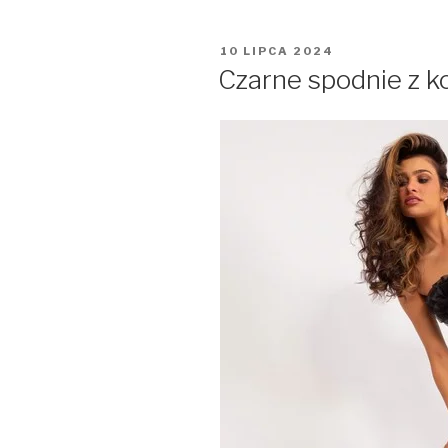
OPUBLIKOWANE
10 LIPCA 2024
W
Czarne spodnie z k