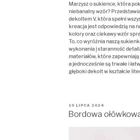
Marzysz o sukience, która po
niebanalny wzór? Przedstawia
dekoltem V, która spełni wszy
kreacja jest odpowiedzią na 
kolory oraz ciekawy wzór spra
To, co wyróżnia naszą sukienk
wykonania
i
staranność detali
materiałów, które zapewniają 
a jednocześnie są trwałe i łatw
głęboki dekolt w kształcie liter
OPUBLIKOWANE
10 LIPCA 2024
W
Bordowa ołówkowa 